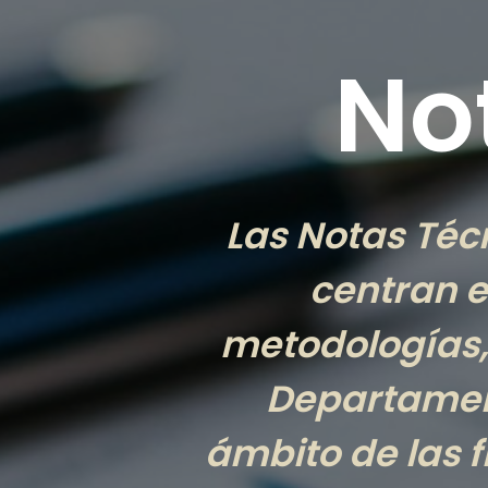
No
Las Notas Téc
centran e
metodologías,
Departament
ámbito de las f