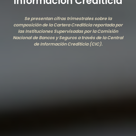
Información Crediticia
Se presentan cifras trimestrales sobre la
composición de la Cartera Crediticia reportada por
las Instituciones Supervisadas por la Comisión
Nacional de Bancos y Seguros a través de la Central
de Información Crediticia (CIC).