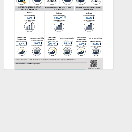
Infografía: Informe de
Coyuntura Financiero
Económico (cifras a
octubre 2024)
Contenido
Departamento de Análisis
desarrollado
Económico y Estabilidad