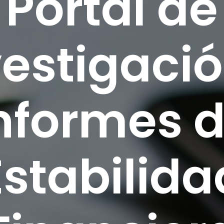
Portal de
vestigació
nformes 
Estabilida