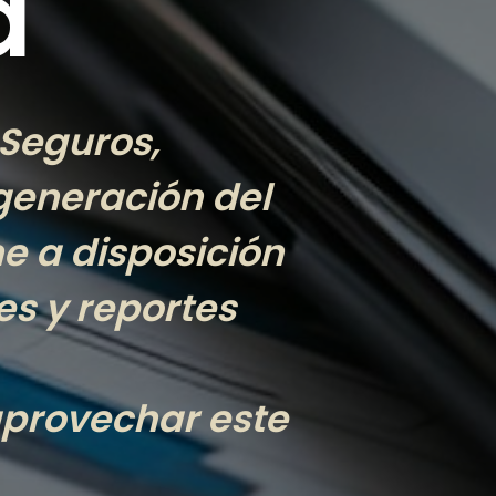
a
 Seguros,
generación del
ne a disposición
es y reportes
 aprovechar este