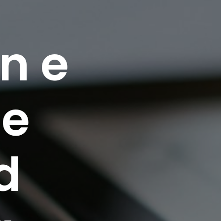
n e
de
d